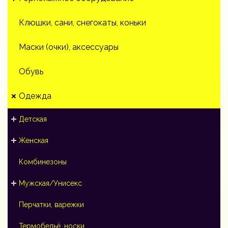
Клюшки, сани, снегокаты, коньки
Маски (очки), аксессуары
Обувь
Одежда
Детская
Женская
Комбинезоны
Мужская/Унисекс
Перчатки, варежки
Термобельё, носки