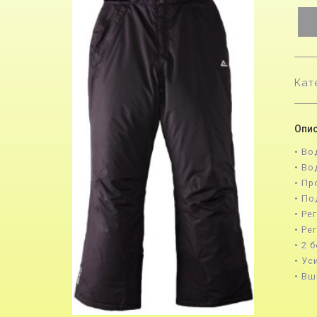
Кат
Опис
• Во
• B
• П
• По
• Ре
• Ре
• 2 
• Ус
• Вш