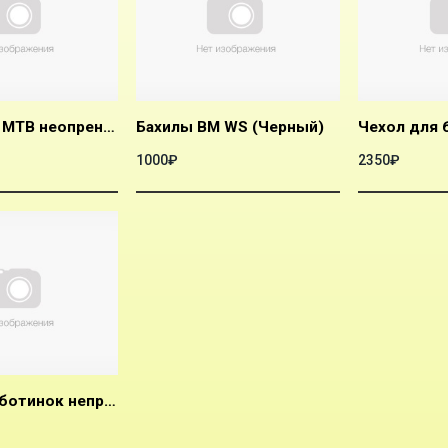
Бахилы BM MTB неопрен ( Черный)
Бахилы ВМ WS (Черный)
1000₽
2350₽
Чехол для ботинок непромокаемый Dare2b Foot Gear O/Shoes (Цвет 800, Черный; Размер S;)