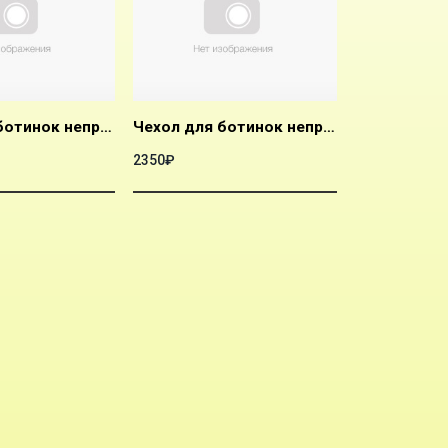
Чехол для ботинок непромокаемый Dare2b Foot Gear O/Shoes (Цвет 800, Черный; Размер L;)
Чехол для ботинок непромокаемый Dare2b Foot Gear O/Shoes (Цвет 800, Черный; Размер M;)
2350₽